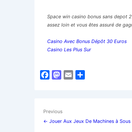
Space win casino bonus sans depot 202
assez loin et vous êtes assuré de gagn
Casino Avec Bonus Dépôt 30 Euros
Casino Les Plus Sur
F
M
E
P
a
a
m
ar
c
st
ai
ta
e
o
l
g
b
d
er
Navigation
Previous
o
o
de
← Jouer Aux Jeux De Machines à Sous 
o
n