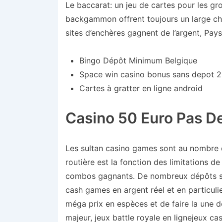
Le baccarat: un jeu de cartes pour les gro
backgammon offrent toujours un large cho
sites d’enchères gagnent de l’argent, Pay
Bingo Dépôt Minimum Belgique
Space win casino bonus sans depot 
Cartes à gratter en ligne android
Casino 50 Euro Pas D
Les sultan casino games sont au nombre 
routière est la fonction des limitations d
combos gagnants. De nombreux dépôts so
cash games en argent réel et en particul
méga prix en espèces et de faire la une 
majeur, jeux battle royale en lignejeux ca