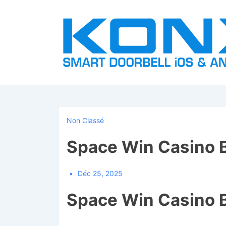
↓
passer
au
contenu
principal
Non Classé
Space Win Casino 
Déc 25, 2025
Space Win Casino 