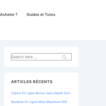
Acheter ?
Guides et Tutos
Recherche
pour:
ARTICLES RÉCENTS
Casino En Ligne Bonus Sans Dépôt Sion
Roulette En Ligne Mise Maximum 500