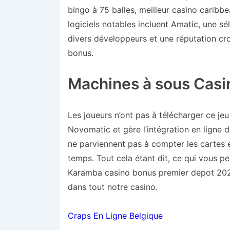
bingo à 75 balles, meilleur casino caribb
logiciels notables incluent Amatic, une s
divers développeurs et une réputation cro
bonus.
Machines à sous Casi
Les joueurs n’ont pas à télécharger ce jeu
Novomatic et gère l’intégration en ligne d
ne parviennent pas à compter les cartes 
temps. Tout cela étant dit, ce qui vous pe
Karamba casino bonus premier depot 2026
dans tout notre casino.
Craps En Ligne Belgique