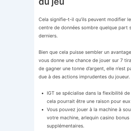
du jeu
Cela signifie-t-il qu’ils peuvent modifier
centre de données sombre quelque part su
derniers.
Bien que cela puisse sembler un avantag
vous donne une chance de jouer sur 7 tira
de gagner une tonne d’argent, elle n’est 
due à des actions imprudentes du joueur.
IGT se spécialise dans la flexibilité de
cela pourrait être une raison pour eux
Vous pouvez jouer à la machine à sous
votre machine, arlequin casino bonus
supplémentaires.