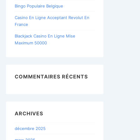
Bingo Populaire Belgique
Casino En Ligne Acceptant Revolut En
France
Blackjack Casino En Ligne Mise
Maximum 50000
COMMENTAIRES RÉCENTS
ARCHIVES
décembre 2025
mars 2025