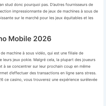
ean stud donc pourquoi pas. D’autres fournisseurs de
élection impressionnante de jeux de machines à sous de
issante sur le marché pour les jeux équitables et les
no Mobile 2026
 de machine à sous vidéo, qui est une filiale de
e leurs jeux pokie. Malgré cela, la plupart des joueurs
et à se concentrer sur leur prochain coup en même
rmet d’effectuer des transactions en ligne sans stress.
 ce casino, vous trouverez une expérience surélevée