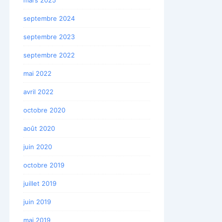
septembre 2024
septembre 2023
septembre 2022
mai 2022
avril 2022
octobre 2020
août 2020
juin 2020
octobre 2019
juillet 2019
juin 2019
mai 2019