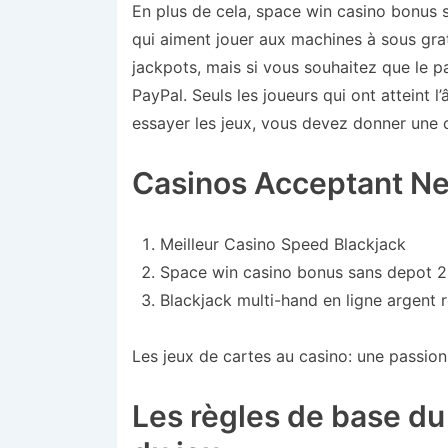
En plus de cela, space win casino bonus 
qui aiment jouer aux machines à sous grat
jackpots, mais si vous souhaitez que le 
PayPal. Seuls les joueurs qui ont atteint 
essayer les jeux, vous devez donner une 
Casinos Acceptant Ne
Meilleur Casino Speed Blackjack
Space win casino bonus sans depot 
Blackjack multi-hand en ligne argent r
Les jeux de cartes au casino: une passion
Les règles de base du