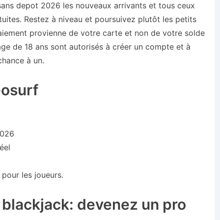
sans depot 2026 les nouveaux arrivants et tous ceux
uites. Restez à niveau et poursuivez plutôt les petits
paiement provienne de votre carte et non de votre solde
l’âge de 18 ans sont autorisés à créer un compte et à
chance à un.
osurf
2026
éel
 pour les joueurs.
 blackjack: devenez un pro