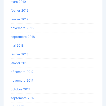
mars 2019
février 2019
janvier 2019
novembre 2018
septembre 2018
mai 2018
février 2018
janvier 2018
décembre 2017
novembre 2017
octobre 2017
septembre 2017