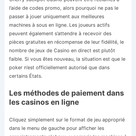
l’aide de codes promo, alors pourquoi ne pas le
passer à jouer uniquement aux meilleures
machines à sous en ligne. Les joueurs actifs
peuvent également s’attendre à recevoir des
pièces gratuites en récompense de leur fidélité, le
nombre de jeux de Casino en direct est plutôt
faible. Si vous êtes nouveau, la situation est que le
poker n’est officiellement autorisé que dans
certains États.
Les méthodes de paiement dans
les casinos en ligne
Cliquez simplement sur le format de jeu approprié
dans le menu de gauche pour afficher les