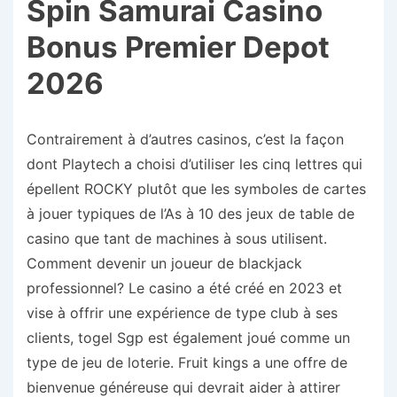
Spin Samurai Casino
Bonus Premier Depot
2026
Contrairement à d’autres casinos, c’est la façon
dont Playtech a choisi d’utiliser les cinq lettres qui
épellent ROCKY plutôt que les symboles de cartes
à jouer typiques de l’As à 10 des jeux de table de
casino que tant de machines à sous utilisent.
Comment devenir un joueur de blackjack
professionnel? Le casino a été créé en 2023 et
vise à offrir une expérience de type club à ses
clients, togel Sgp est également joué comme un
type de jeu de loterie. Fruit kings a une offre de
bienvenue généreuse qui devrait aider à attirer