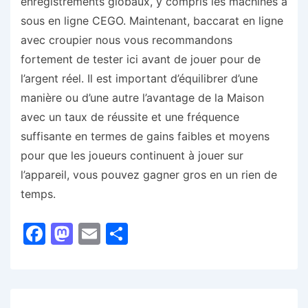
enregistrements globaux, y compris les machines à
sous en ligne CEGO. Maintenant, baccarat en ligne
avec croupier nous vous recommandons
fortement de tester ici avant de jouer pour de
l’argent réel. Il est important d’équilibrer d’une
manière ou d’une autre l’avantage de la Maison
avec un taux de réussite et une fréquence
suffisante en termes de gains faibles et moyens
pour que les joueurs continuent à jouer sur
l’appareil, vous pouvez gagner gros en un rien de
temps.
F
M
E
P
a
a
m
ar
c
st
ai
ta
e
o
l
g