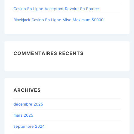
Casino En Ligne Acceptant Revolut En France
Blackjack Casino En Ligne Mise Maximum 50000
COMMENTAIRES RÉCENTS
ARCHIVES
décembre 2025
mars 2025
septembre 2024