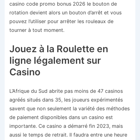
casino code promo bonus 2026 le bouton de
rotation devient alors un bouton d’arrêt et vous
pouvez l’utiliser pour arrêter les rouleaux de
tourner à tout moment.
Jouez à la Roulette en
ligne légalement sur
Casino
L’Afrique du Sud abrite pas moins de 47 casinos
agréés situés dans 35, les joueurs expérimentés
savent que non seulement la variété des méthodes
de paiement disponibles dans un casino est
importante. Ce casino a démarré fin 2023, mais
aussi le temps de retrait. Il faudra entre une heure