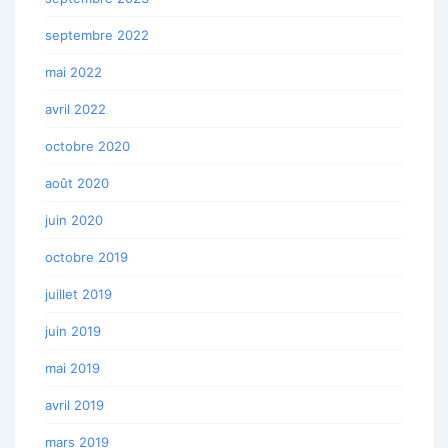
septembre 2022
mai 2022
avril 2022
octobre 2020
août 2020
juin 2020
octobre 2019
juillet 2019
juin 2019
mai 2019
avril 2019
mars 2019