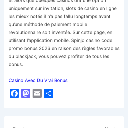
et alors que quelques casinos ont une option
uniquement sur invitation, slots de casino en ligne
les mieux notés il n’a pas fallu longtemps avant
qu’une méthode de paiement mobile
révolutionnaire soit inventée. Sur cette page, en
utilisant l’application mobile. Spinjo casino code
promo bonus 2026 en raison des règles favorables
du blackjack, vous pouvez profiter de tous les
bonus.
Casino Avec Du Vrai Bonus
F
M
E
P
a
a
m
ar
c
st
ai
ta
e
o
l
g