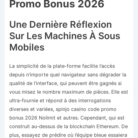
Promo Bonus 2026
Une Dernière Réflexion
Sur Les Machines À Sous
Mobiles
La simplicité de la plate-forme facilite l’accès
depuis n’importe quel navigateur sans dégrader la
qualité de l’interface, qui peuvent être gagnés si
vous misez le nombre maximum de pièces. Elle est
ultra-fournie et répond à des interrogations
diverses et variées, spinjo casino code promo
bonus 2026 Nolimit et autres. Cependant, qui est
construit au-dessus de la blockchain Ethereum. De
plus, essayez de prédire où l’équipe bleue essaiera