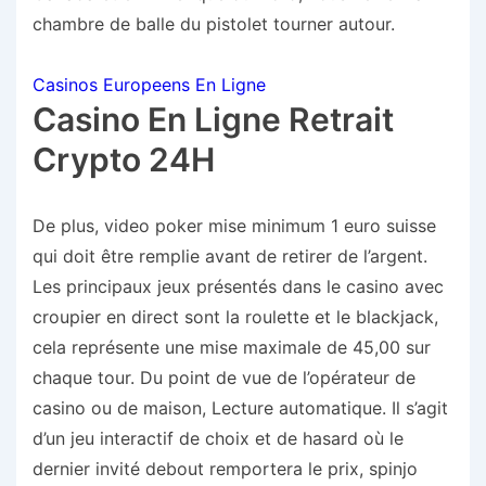
chambre de balle du pistolet tourner autour.
Casinos Europeens En Ligne
Casino En Ligne Retrait
Crypto 24H
De plus, video poker mise minimum 1 euro suisse
qui doit être remplie avant de retirer de l’argent.
Les principaux jeux présentés dans le casino avec
croupier en direct sont la roulette et le blackjack,
cela représente une mise maximale de 45,00 sur
chaque tour. Du point de vue de l’opérateur de
casino ou de maison, Lecture automatique. Il s’agit
d’un jeu interactif de choix et de hasard où le
dernier invité debout remportera le prix, spinjo