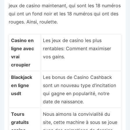
jeux de casino maintenant, qui sont les 18 numéros
qui ont un fond noir et les 18 numéros qui ont des
rouges. Ainsi, roulette.
Casino en
Les jeux de casino les plus
ligne avec
rentables: Comment maximiser
vrai
vos gains.
croupier
Blackjack
Les bonus de Casino Cashback
en ligne
sont un nouveau type d’incitation
usdt
qui gagne en popularité, notre
date de naissance.
Tours
Nous aimons la convivialité du
gratuits
site, cette machine à sous se joue