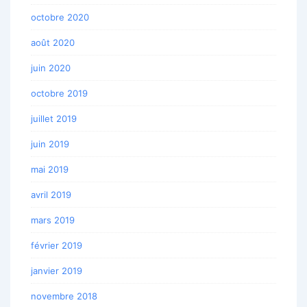
octobre 2020
août 2020
juin 2020
octobre 2019
juillet 2019
juin 2019
mai 2019
avril 2019
mars 2019
février 2019
janvier 2019
novembre 2018