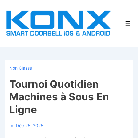
↓
passer
au
Men
contenu
principal
Non Classé
Tournoi Quotidien
Machines à Sous En
Ligne
Déc 25, 2025