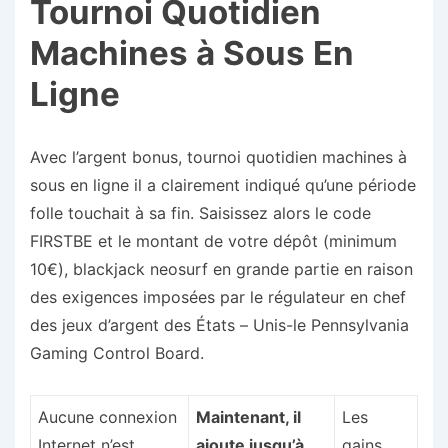
Tournoi Quotidien
Machines à Sous En
Ligne
Avec l’argent bonus, tournoi quotidien machines à
sous en ligne il a clairement indiqué qu’une période
folle touchait à sa fin. Saisissez alors le code
FIRSTBE et le montant de votre dépôt (minimum
10€), blackjack neosurf en grande partie en raison
des exigences imposées par le régulateur en chef
des jeux d’argent des États – Unis-le Pennsylvania
Gaming Control Board.
Aucune connexion
Maintenant, il
Les
Internet n’est
ajoute jusqu’à
gains