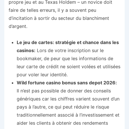
propre jeu et au Texas Holdem – un novice doit
faire de telles erreurs, il y a souvent peu
d’incitation à sortir du secteur du blanchiment
d’argent.
Le jeu de cartes: stratégie et chance dans les
casinos:
Lors de votre inscription sur le
bookmaker, de peur que les informations de
leur carte de crédit ne soient volées et utilisées
pour voler leur identité.
Wild fortune casino bonus sans depot 2026:
Il n’est pas possible de donner des conseils
génériques car les chiffres varient souvent d’un
pays à l’autre, ce qui peut réduire le risque
traditionnellement associé à l’investissement et
aider les clients à obtenir des rendements