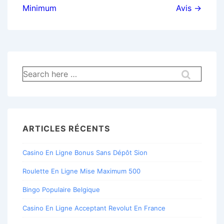
o
n
Minimum
Avis →
l’article
k
Recherche
pour:
ARTICLES RÉCENTS
Casino En Ligne Bonus Sans Dépôt Sion
Roulette En Ligne Mise Maximum 500
Bingo Populaire Belgique
Casino En Ligne Acceptant Revolut En France