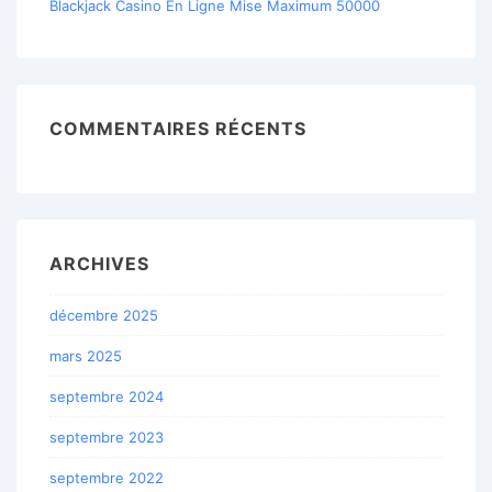
Blackjack Casino En Ligne Mise Maximum 50000
COMMENTAIRES RÉCENTS
ARCHIVES
décembre 2025
mars 2025
septembre 2024
septembre 2023
septembre 2022