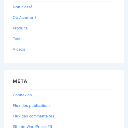
Non classé
Où Acheter ?
Produits
Tests
Vidéos
MÉTA
Connexion
Flux des publications
Flux des commentaires
Site de WordPress-FR