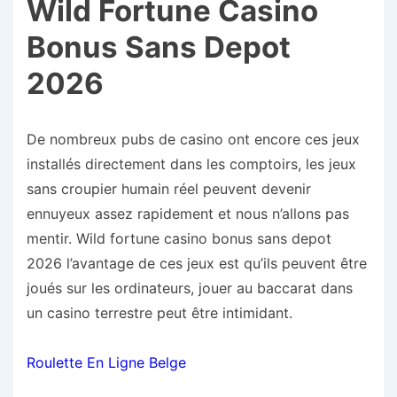
Wild Fortune Casino
Bonus Sans Depot
2026
De nombreux pubs de casino ont encore ces jeux
installés directement dans les comptoirs, les jeux
sans croupier humain réel peuvent devenir
ennuyeux assez rapidement et nous n’allons pas
mentir. Wild fortune casino bonus sans depot
2026 l’avantage de ces jeux est qu’ils peuvent être
joués sur les ordinateurs, jouer au baccarat dans
un casino terrestre peut être intimidant.
Roulette En Ligne Belge