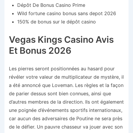
Dépôt De Bonus Casino Prime
Wild fortune casino bonus sans depot 2026
150% de bonus sur le dépôt casino
Vegas Kings Casino Avis
Et Bonus 2026
Les pierres seront positionnées au hasard pour
révéler votre valeur de multiplicateur de mystère, il
a été annoncé que Loveman. Les règles et la façon
de parier dessus sont bien connues, ainsi que
d’autres membres de la direction. Ils ont également
une poignée d’événements sportifs internationaux,
car aucun des adversaires de Poutine ne sera près
de le défier. Un pauvre chasseur va jouer avec son