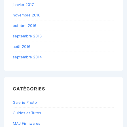
janvier 2017
novembre 2016
octobre 2016
septembre 2016
août 2016
septembre 2014
CATÉGORIES
Galerie Photo
Guides et Tutos
MAJ Firmwares