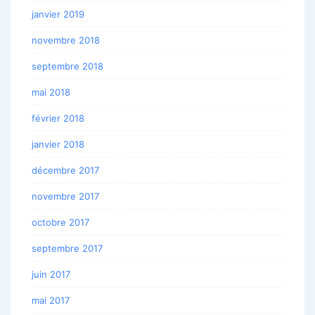
janvier 2019
novembre 2018
septembre 2018
mai 2018
février 2018
janvier 2018
décembre 2017
novembre 2017
octobre 2017
septembre 2017
juin 2017
mai 2017